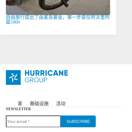
自由旅行提出了由紧急基金，第一步是在阿沃里阿
飓风组X组
兹1800
家
基础设施
活动
NEWSLETTER
SUBSCRIBE