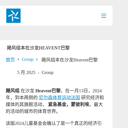
跳
过
内
容
飓风组本在沙龙HEAVENT巴黎
Group
首页
飓风组本在沙龙Heavent巴黎
5 月 2025
Group
飓风组
在沙龙
Heavent巴黎
，在一月13日，2024
年，到本两侧的
尼尔森体育运动法国
研究经济和
媒体的其旗舰活动，
紧急基金，蒙彼利埃
，最大
的活动的城市的体育世界。
该版2024儿童基金会确认了是一个真正的经济引