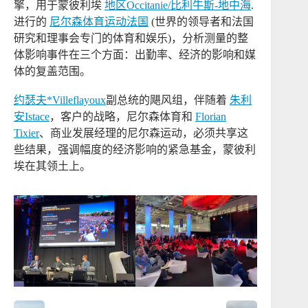
擎，用于蒙彼利埃
地区Occitanie/比利牛斯-地中海
.
进行的
尼尔森体育运动法国
(世界的领导者和法国
研究和理事会专门的体育和娱乐)，分析测量的整
体影响事件在三个方面：出勤率、经济的影响和媒
体的复盖范围。
约瑟夫*Villeflayoux
副总统的飓风组，伴随着
朱利
安Istace
，客户的战略，尼尔森体育和
Florian
Tixier
、商业发展经理的尼尔森运动，必须共享这
些结果，强调幅度的经济影响的紧急基金，蒙彼利
埃在其领土上。