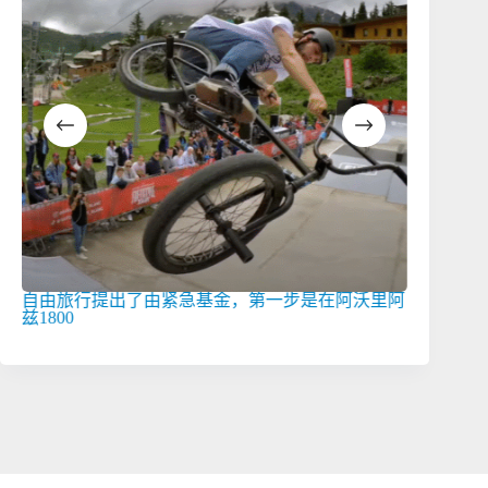
自由旅行提出了由紧急基金，第一步是在阿沃里阿
飓风组X组
兹1800