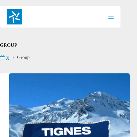
跳
过
内
容
GROUP
Group
首页